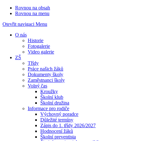
Rovnou na obsah
Rovnou na menu
Otevřit navigaci
Menu
O nás
Historie
Fotogalerie
Video galerie
ZŠ
Třídy
Práce našich žáků
Dokumenty školy
Zaměstnanci školy
Volný čas
Kroužky
Školní klub
Školní družina
Informace pro rodiče
Výchovný poradce
Důležité termíny
Zápis do 1. třídy 2026/2027
Hodnocení žáků
Školní preventista