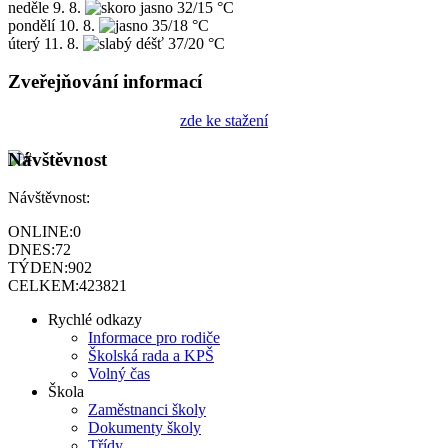
neděle
9. 8.
32/15 °C
pondělí
10. 8.
35/18 °C
úterý
11. 8.
37/20 °C
Zveřejňování informací
zde ke stažení
Návštěvnost
Návštěvnost:
ONLINE:
0
DNES:
72
TÝDEN:
902
CELKEM:
423821
Rychlé odkazy
Informace pro rodiče
Školská rada a KPŠ
Volný čas
Škola
Zaměstnanci školy
Dokumenty školy
Třídy