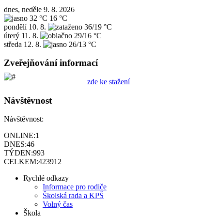
dnes, neděle 9. 8. 2026
32 °C
16 °C
pondělí
10. 8.
36/19 °C
úterý
11. 8.
29/16 °C
středa
12. 8.
26/13 °C
Zveřejňování informací
zde ke stažení
Návštěvnost
Návštěvnost:
ONLINE:
1
DNES:
46
TÝDEN:
993
CELKEM:
423912
Rychlé odkazy
Informace pro rodiče
Školská rada a KPŠ
Volný čas
Škola