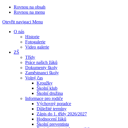
Rovnou na obsah
Rovnou na menu
Otevřit navigaci
Menu
O nás
Historie
Fotogalerie
Video galerie
ZŠ
Třídy
Práce našich žáků
Dokumenty školy
Zaměstnanci školy
Volný čas
Kroužky
Školní klub
Školní družina
Informace pro rodiče
Výchovný poradce
Důležité termíny
Zápis do 1. třídy 2026/2027
Hodnocení žáků
Školní preventista