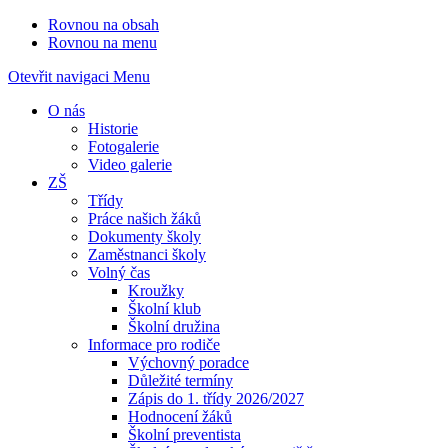
Rovnou na obsah
Rovnou na menu
Otevřit navigaci
Menu
O nás
Historie
Fotogalerie
Video galerie
ZŠ
Třídy
Práce našich žáků
Dokumenty školy
Zaměstnanci školy
Volný čas
Kroužky
Školní klub
Školní družina
Informace pro rodiče
Výchovný poradce
Důležité termíny
Zápis do 1. třídy 2026/2027
Hodnocení žáků
Školní preventista