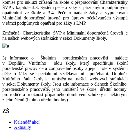
komise pro inkluzi zřízená na škole k přepracování Charakteristiky
ŠVP v kapitole 3.3. Systém péče o žáky s přiznanými podpůrnými
opatřeními ve škole a 3.4. Péče o nadané žáky a vypracování
Minimální doporučené úrovně pro úpravy očekávaných výstupů
v rámci podpůrných opatření pro žáky s LMP.
Změněná Charakteristika ŠVP a Minimální doporučená úroveň je
na našich webových stránkách v sekci Dokumenty školy.
3) Informace o Školním poradenském pracovišti najdete
v Doplňku Vnitřního řádu školy, který specifikuje školní
poradenské pracoviště a zodpovědné osoby a jejich role v systému
péče o žáky se speciálními vzdělávacími potřebami. Doplněk
Vnitřního řádu školy je umístěn na našich webových stránkách
v sekci Dokumenty školy. Jsou zde informace o členech Školního
poradenského pracoviště, jeho umístění ve škole, úřední hodiny
pro rodiče a možnost případného domluvení schůzky s některým
z jeho členů (i mimo úřední hodiny).
ZŠ
Kalendář akcí
Aktuality