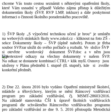
chceme Vás touto cestou seznámit s některými opatřeními školy,
které Vám usnadní v případě Vašeho zájmu přístup k důležitým
dokumentům školy (ŠVP, RVP LMP, inkluze) a dále poskytnout
informaci o činnosti školního poradenského pracoviště.
1) ŠVP školy „S výpočetní technikou učení je hrou“ je umístěn
na webových stránkách školy www.zskol.cz - kliknout na foto ZŠ -
sekce Dokumenty školy – ŠVP (úplně nahoře). Potom je třeba
soubor SVP.rar uložit do svého počítače a rozbalit. Ve složce ŠVP
si otevřete wordovský dokument ŠVP.doc a v něm jsou
hypertextové odkazy na všechny dokumenty v našem ŠVP.
Na odkaz se dostanete kombinací CTRL+ klik myší. Osnovy jsou
uloženy v Plánu předmětů I. stupně (II. stupně), kde si zvolíte
konkrétní předmět.
2) Dne 22. února 2016 bylo vydáno Opatření ministryně školství,
mládeže a tělovýchovy, kterým se mění Rámcový vzdělávací
program pro základní vzdělávání, čj. MSMT-28603/2016.
Na základě stanoviska ČŠI k úpravě školních vzdělávacích
programů dle schváleného Rámcového vzdělávacího programu
pro základní vzdělávání ze dne 9. 5. 2016 přistoupila Metodická