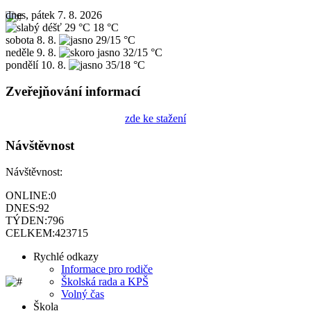
dnes, pátek 7. 8. 2026
29 °C
18 °C
sobota
8. 8.
29/15 °C
neděle
9. 8.
32/15 °C
pondělí
10. 8.
35/18 °C
Zveřejňování informací
zde ke stažení
Návštěvnost
Návštěvnost:
ONLINE:
0
DNES:
92
TÝDEN:
796
CELKEM:
423715
Rychlé odkazy
Informace pro rodiče
Školská rada a KPŠ
Volný čas
Škola