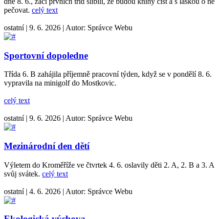
dne 8. 6., žáci prvních tříd slíbili, že budou knihy číst a s láskou o ně
pečovat.
celý text
ostatní
|
9. 6. 2026
|
Autor:
Správce Webu
Sportovní dopoledne
Třída 6. B zahájila příjemně pracovní týden, když se v pondělí 8. 6.
vypravila na minigolf do Mostkovic.
celý text
ostatní
|
9. 6. 2026
|
Autor:
Správce Webu
Mezinárodní den dětí
Výletem do Kroměříže ve čtvrtek 4. 6. oslavily děti 2. A, 2. B a 3. A
svůj svátek.
celý text
ostatní
|
4. 6. 2026
|
Autor:
Správce Webu
Ekologická výchova