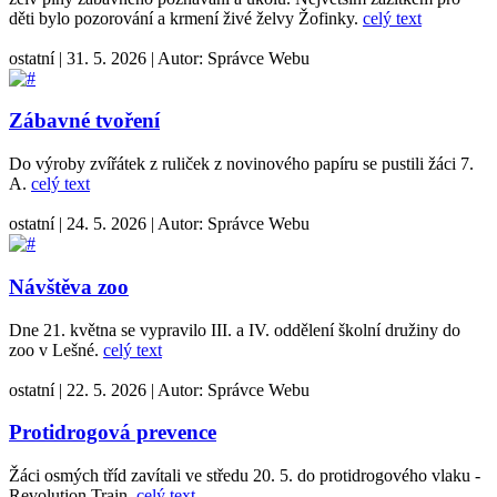
děti bylo pozorování a krmení živé želvy Žofinky.
celý text
ostatní
|
31. 5. 2026
|
Autor:
Správce Webu
Zábavné tvoření
Do výroby zvířátek z ruliček z novinového papíru se pustili žáci 7.
A.
celý text
ostatní
|
24. 5. 2026
|
Autor:
Správce Webu
Návštěva zoo
Dne 21. května se vypravilo III. a IV. oddělení školní družiny do
zoo v Lešné.
celý text
ostatní
|
22. 5. 2026
|
Autor:
Správce Webu
Protidrogová prevence
Žáci osmých tříd zavítali ve středu 20. 5. do protidrogového vlaku -
Revolution Train.
celý text