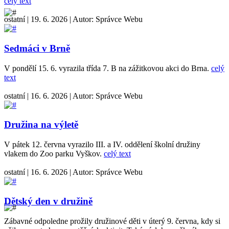
celý text
ostatní
|
19. 6. 2026
|
Autor:
Správce Webu
Sedmáci v Brně
V pondělí 15. 6. vyrazila třída 7. B na zážitkovou akci do Brna.
celý
text
ostatní
|
16. 6. 2026
|
Autor:
Správce Webu
Družina na výletě
V pátek 12. června vyrazilo III. a IV. oddělení školní družiny
vlakem do Zoo parku Vyškov.
celý text
ostatní
|
16. 6. 2026
|
Autor:
Správce Webu
Dětský den v družině
Zábavné odpoledne prožily družinové děti v úterý 9. června, kdy si