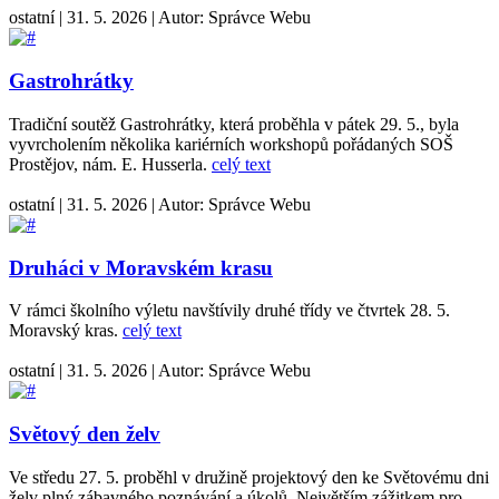
ostatní
|
31. 5. 2026
|
Autor:
Správce Webu
Gastrohrátky
Tradiční soutěž Gastrohrátky, která proběhla v pátek 29. 5., byla
vyvrcholením několika kariérních workshopů pořádaných SOŠ
Prostějov, nám. E. Husserla.
celý text
ostatní
|
31. 5. 2026
|
Autor:
Správce Webu
Druháci v Moravském krasu
V rámci školního výletu navštívily druhé třídy ve čtvrtek 28. 5.
Moravský kras.
celý text
ostatní
|
31. 5. 2026
|
Autor:
Správce Webu
Světový den želv
Ve středu 27. 5. proběhl v družině projektový den ke Světovému dni
želv plný zábavného poznávání a úkolů. Největším zážitkem pro