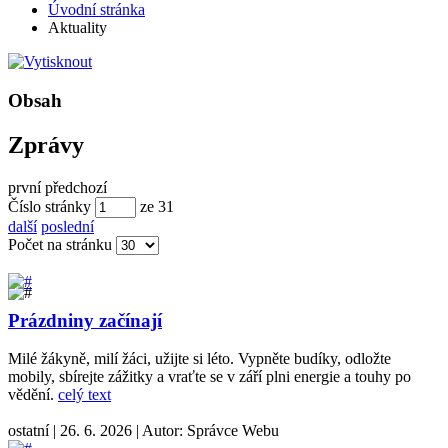
Úvodní stránka
Aktuality
Obsah
Zprávy
první
předchozí
Číslo stránky
ze
31
další
poslední
Počet na stránku
Prázdniny začínají
Milé žákyně, milí žáci, užijte si léto. Vypněte budíky, odložte
mobily, sbírejte zážitky a vraťte se v září plni energie a touhy po
vědění.
celý text
ostatní
|
26. 6. 2026
|
Autor:
Správce Webu