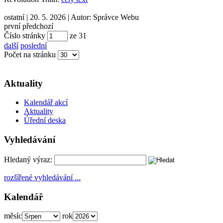
ostatní
|
20. 5. 2026
|
Autor:
Správce Webu
první
předchozí
Číslo stránky
ze
31
další
poslední
Počet na stránku
Aktuality
Kalendář akcí
Aktuality
Úřední deska
Vyhledávání
Hledaný výraz:
rozšířené vyhledávání ...
Kalendář
měsíc
rok