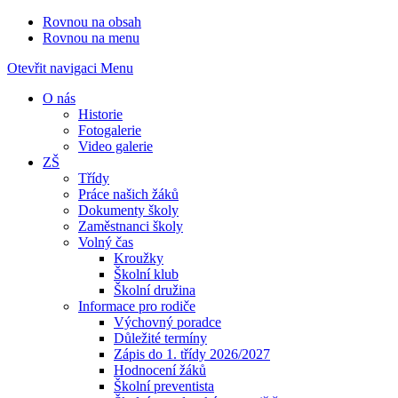
Rovnou na obsah
Rovnou na menu
Otevřit navigaci
Menu
O nás
Historie
Fotogalerie
Video galerie
ZŠ
Třídy
Práce našich žáků
Dokumenty školy
Zaměstnanci školy
Volný čas
Kroužky
Školní klub
Školní družina
Informace pro rodiče
Výchovný poradce
Důležité termíny
Zápis do 1. třídy 2026/2027
Hodnocení žáků
Školní preventista