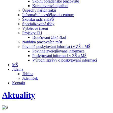
Školní poradenské pracoviště
Koronavirová opatření
Úspěchy našich žáků
Informační a vzdělávací centrum
Školská rada a KPŠ
Specializované třídy
Výběrové řízení
Projekty EU
Doučování žáků škol
Nabídka pracovních míst
Povinné poskytování informací v ZŠ a MŠ
Povinně zveřejňované informace
Poskytování informací v ZŠ a MŠ
Výroční zprávy o poskytování informací
MŠ
Jídelna
Jídelna
Jídelníček
Kontakt
Aktuality