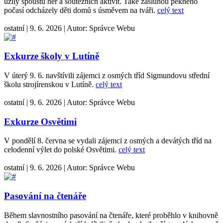
užily spoustu her a soutěžních aktivit. Také zásluhou pěkného
počasí odcházely děti domů s úsměvem na tváři.
celý text
ostatní
|
9. 6. 2026
|
Autor:
Správce Webu
Exkurze školy v Lutíně
V úterý 9. 6. navštívili zájemci z osmých tříd Sigmundovu střední
školu strojírenskou v Lutíně.
celý text
ostatní
|
9. 6. 2026
|
Autor:
Správce Webu
Exkurze Osvětimi
V pondělí 8. června se vydali zájemci z osmých a devátých tříd na
celodenní výlet do polské Osvětimi.
celý text
ostatní
|
9. 6. 2026
|
Autor:
Správce Webu
Pasování na čtenáře
Během slavnostního pasování na čtenáře, které proběhlo v knihovně