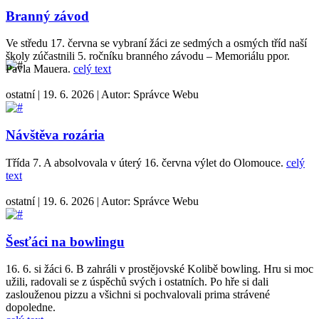
Branný závod
Ve středu 17. června se vybraní žáci ze sedmých a osmých tříd naší
školy zúčastnili 5. ročníku branného závodu – Memoriálu ppor.
Pavla Mauera.
celý text
ostatní
|
19. 6. 2026
|
Autor:
Správce Webu
Návštěva rozária
Třída 7. A absolvovala v úterý 16. června výlet do Olomouce.
celý
text
ostatní
|
19. 6. 2026
|
Autor:
Správce Webu
Šesťáci na bowlingu
16. 6. si žáci 6. B zahráli v prostějovské Kolibě bowling. Hru si moc
užili, radovali se z úspěchů svých i ostatních. Po hře si dali
zaslouženou pizzu a všichni si pochvalovali prima strávené
dopoledne.