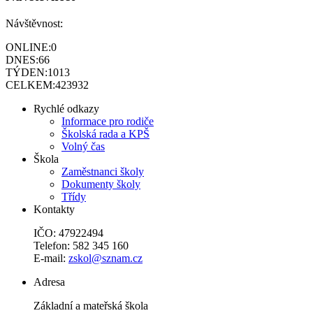
Návštěvnost:
ONLINE:
0
DNES:
66
TÝDEN:
1013
CELKEM:
423932
Rychlé odkazy
Informace pro rodiče
Školská rada a KPŠ
Volný čas
Škola
Zaměstnanci školy
Dokumenty školy
Třídy
Kontakty
IČO: 47922494
Telefon: 582 345 160
E-mail:
zskol@sznam.cz
Adresa
Základní a mateřská škola