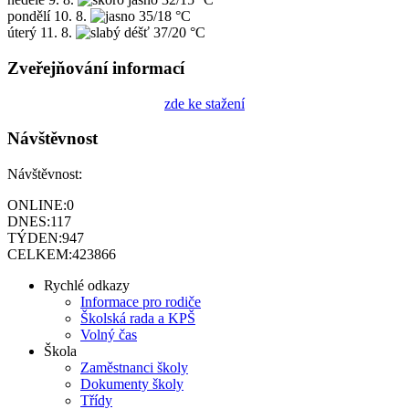
pondělí
10. 8.
35/18 °C
úterý
11. 8.
37/20 °C
Zveřejňování informací
zde ke stažení
Návštěvnost
Návštěvnost:
ONLINE:
0
DNES:
117
TÝDEN:
947
CELKEM:
423866
Rychlé odkazy
Informace pro rodiče
Školská rada a KPŠ
Volný čas
Škola
Zaměstnanci školy
Dokumenty školy
Třídy