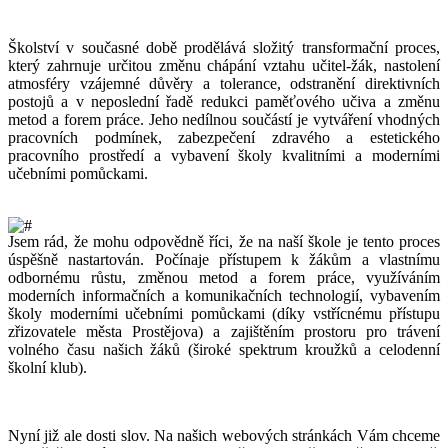
Školství v současné době prodělává složitý transformační proces,
který zahrnuje určitou změnu chápání vztahu učitel-žák, nastolení
atmosféry vzájemné důvěry a tolerance, odstranění direktivních
postojů a v neposlední řadě redukci paměťového učiva a změnu
metod a forem práce. Jeho nedílnou součástí je vytváření vhodných
pracovních podmínek, zabezpečení zdravého a estetického
pracovního prostředí a vybavení školy kvalitními a moderními
učebními pomůckami.
Jsem rád, že mohu odpovědně říci, že na naší škole je tento proces
úspěšně nastartován. Počínaje přístupem k žákům a vlastnímu
odbornému růstu, změnou metod a forem práce, využíváním
moderních informačních a komunikačních technologií, vybavením
školy moderními učebními pomůckami (díky vstřícnému přístupu
zřizovatele města Prostějova) a zajištěním prostoru pro trávení
volného času našich žáků (široké spektrum kroužků a celodenní
školní klub).
Nyní již ale dosti slov. Na našich webových stránkách Vám chceme