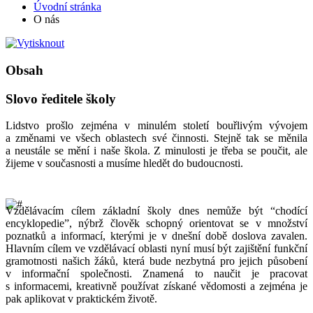
Úvodní stránka
O nás
Obsah
Slovo ředitele školy
Lidstvo prošlo zejména v minulém století bouřlivým vývojem
a změnami ve všech oblastech své činnosti. Stejně tak se měnila
a neustále se mění i naše škola. Z minulosti je třeba se poučit, ale
žijeme v současnosti a musíme hledět do budoucnosti.
Vzdělávacím cílem základní školy dnes nemůže být “chodící
encyklopedie”, nýbrž člověk schopný orientovat se v množství
poznatků a informací, kterými je v dnešní době doslova zavalen.
Hlavním cílem ve vzdělávací oblasti nyní musí být zajištění funkční
gramotnosti našich žáků, která bude nezbytná pro jejich působení
v informační společnosti. Znamená to naučit je pracovat
s informacemi, kreativně používat získané vědomosti a zejména je
pak aplikovat v praktickém životě.