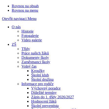
Rovnou na obsah
Rovnou na menu
Otevřit navigaci
Menu
O nás
Historie
Fotogalerie
Video galerie
ZŠ
Třídy
Práce našich žáků
Dokumenty školy
Zaměstnanci školy
Volný čas
Kroužky
Školní klub
Školní družina
Informace pro rodiče
Výchovný poradce
Důležité termíny
Zápis do 1. třídy 2026/2027
Hodnocení žáků
Školní preventista