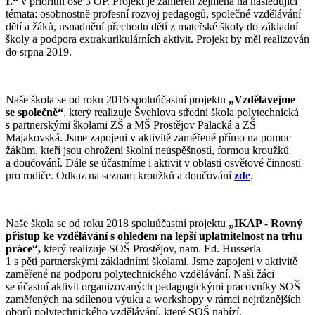
I.“
v prioritní ose 3 OP. Projekt je zaměřen zejména na následující
témata: osobnostně profesní rozvoj pedagogů, společné vzdělávání
dětí a žáků, usnadnění přechodu dětí z mateřské školy do základní
školy a podpora extrakurikulárních aktivit. Projekt by měl realizován
do srpna 2019.
Naše škola se od roku 2016 spoluúčastní projektu
„Vzdělávejme
se společně“
, který realizuje Švehlova střední škola polytechnická
s partnerskými školami ZŠ a MŠ Prostějov Palacká a ZŠ
Majakovská. Jsme zapojeni v aktivitě zaměřené přímo na pomoc
žákům, kteří jsou ohroženi školní neúspěšností, formou kroužků
a doučování. Dále se účastníme i aktivit v oblasti osvětové činnosti
pro rodiče. Odkaz na seznam kroužků a doučování
zde
.
Naše škola se od roku 2018 spoluúčastní projektu
„
IKAP - Rovný
přistup ke vzdělávání s ohledem na lepší uplatnitelnost na trhu
práce“,
který realizuje SOŠ Prostějov, nam. Ed. Husserla
1 s pěti partnerskými základními školami. Jsme zapojeni v aktivitě
zaměřené na podporu polytechnického vzdělávání. Naši žáci
se účastní aktivit organizovaných pedagogickými pracovníky SOŠ
zaměřených na sdílenou výuku a workshopy v rámci nejrůznějších
oborů polytechnického vzdělávání, které SOŠ nabízí.