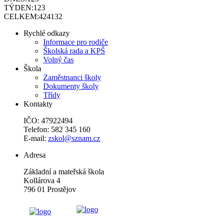
TÝDEN:
123
CELKEM:
424132
Rychlé odkazy
Informace pro rodiče
Školská rada a KPŠ
Volný čas
Škola
Zaměstnanci školy
Dokumenty školy
Třídy
Kontakty
IČO: 47922494
Telefon: 582 345 160
E-mail:
zskol@sznam.cz
Adresa
Základní a mateřská škola
Kollárova 4
796 01 Prostějov