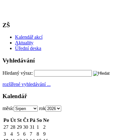
ZŠ
Kalendář akcí
Aktuality
Úřední deska
Vyhledávání
Hledaný výraz:
rozšířené vyhledávání ...
Kalendář
měsíc
rok
Po
Út
St
Čt
Pá
So
Ne
27
28
29
30
31
1
2
3
4
5
6
7
8
9