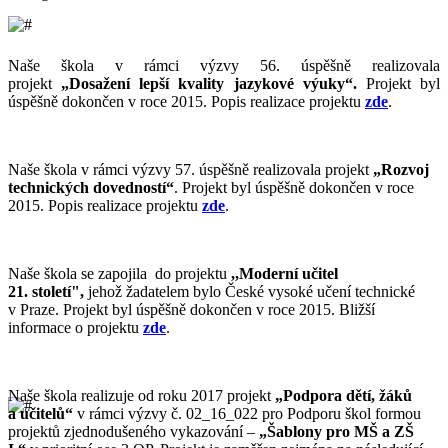
Naše škola v rámci výzvy 56. úspěšně realizovala
projekt
„
Dosažení lepší kvality jazykové výuky“.
Projekt byl
úspěšně dokončen v roce 2015. Popis realizace projektu
zde
.
Naše škola v rámci výzvy 57. úspěšně realizovala projekt
„
Rozvoj
technických dovedností“
. Projekt byl úspěšně dokončen v roce
2015. Popis realizace projektu
zde
.
Naše škola se zapojila do projektu
,,Moderní učitel
21. století",
jehož žadatelem bylo České vysoké učení technické
v Praze. Projekt byl úspěšně dokončen v roce 2015. Bližší
informace o projektu
zde
.
Naše škola realizuje od roku 2017 projekt
„Podpora dětí, žáků
a učitelů“
v rámci výzvy č. 02_16_022 pro Podporu škol formou
projektů zjednodušeného vykazování –
„Šablony pro MŠ a ZŠ