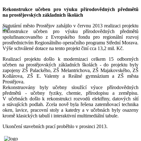
Rekonstrukce učeben pro výuku přírodovědných předmětů
na prostějovských základních školách
Statutární město Prostějov zahájilo v červnu 2013 realizaci projektu
rekonstrukce učeben pro výuku přírodovědných předmětů
spolufinancovaného z Evropského fondu pro regionální rozvoj
prostřednictvím Regionálního operačního programu Střední Morava.
Výše schválené dotace na tento projekt činí cca 13,2 mil. Kč.
Realizací projektu došlo k modernizaci celkem 15 odborných
učeben na prostějovských základních školách - do projektu byly
zapojeny ZŠ Palackého, ZŠ Melantrichova, ZŠ Majakovského, ZŠ
Kollárova, ZŠ E. Valenty a Reálné gymnázium a ZŠ města
Prostějova.
Rekonstruovány byly učebny sloužící výuce přírodovědných
předmětů - učebny fyziky, chemie, přírodopisu a zeměpisu.
V učebnách došlo k rekonstrukci rozvodů elektřiny, datových sítí
a stávajících podlah. Zcela nově byla řešena zatemňovací technika
oken, lavice, pracovní stoly a katedry a v učebnách byly osazeny
kromě klasických tabulí i interaktivní multimediální tabule.
Ukončení stavebních prací proběhlo v prosinci 2013.