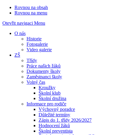
Rovnou na obsah
Rovnou na menu
Otevřit navigaci
Menu
O nás
Historie
Fotogalerie
Video galerie
ZŠ
Třídy
Práce našich žáků
Dokumenty školy
Zaměstnanci školy
Volný čas
Kroužky
Školní klub
Školní družina
Informace pro rodiče
Výchovný poradce
Důležité termíny
Zápis do 1. třídy 2026/2027
Hodnocení žáků
Školní preventista