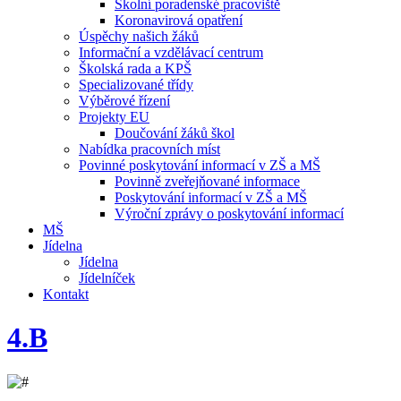
Školní poradenské pracoviště
Koronavirová opatření
Úspěchy našich žáků
Informační a vzdělávací centrum
Školská rada a KPŠ
Specializované třídy
Výběrové řízení
Projekty EU
Doučování žáků škol
Nabídka pracovních míst
Povinné poskytování informací v ZŠ a MŠ
Povinně zveřejňované informace
Poskytování informací v ZŠ a MŠ
Výroční zprávy o poskytování informací
MŠ
Jídelna
Jídelna
Jídelníček
Kontakt
4.B