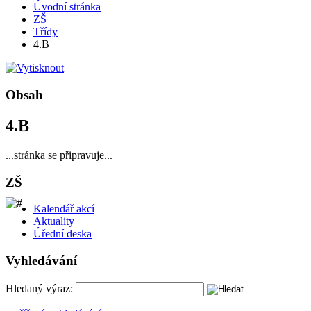
Úvodní stránka
ZŠ
Třídy
4.B
Obsah
4.B
...stránka se připravuje...
ZŠ
Kalendář akcí
Aktuality
Úřední deska
Vyhledávání
Hledaný výraz: