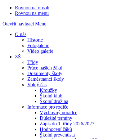
Rovnou na obsah
Rovnou na menu
Otevřit navigaci
Menu
O nás
Historie
Fotogalerie
Video galerie
ZŠ
Třídy
Práce našich žáků
Dokumenty školy
Zaměstnanci školy
Volný čas
Kroužky
Školní klub
Školní družina
Informace pro rodiče
Výchovný poradce
Důležité termíny
Zápis do 1. třídy 2026/2027
Hodnocení žáků
Školní preventista