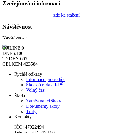
Zveřejňování informací
zde ke stažení
Návštěvnost
Návštěvnost:
ONLINE:
0
DNES:
100
TÝDEN:
665
CELKEM:
423584
Rychlé odkazy
Informace pro rodiče
Školská rada a KPŠ
Volný čas
Škola
Zaměstnanci školy
Dokumenty školy
Třídy
Kontakty
IČO: 47922494
Telefon: 582 345 160