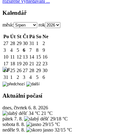
rozšířené vyhledávání ...
Kalendář
měsíc
rok
Po
Út
St
Čt
Pá
So
Ne
27
28
29
30
31
1
2
3
4
5
6
7
8
9
10
11
12
13
14
15
16
17
18
19
20
21
22
23
24
25
26
27
28
29
30
31
1
2
3
4
5
6
Aktuální počasí
dnes, čtvrtek 6. 8. 2026
34 °C
21 °C
pátek
7. 8.
29/18 °C
sobota
8. 8.
29/15 °C
neděle
9. 8.
32/15 °C