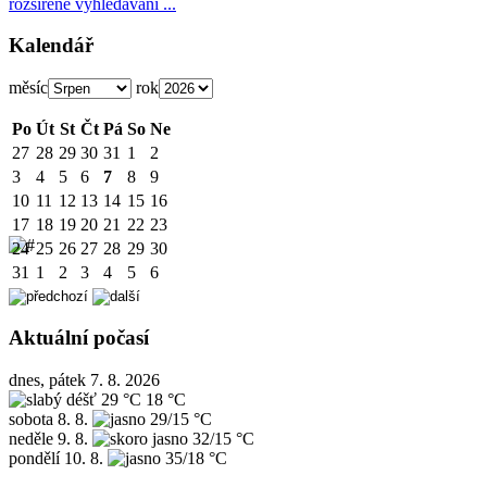
rozšířené vyhledávání ...
Kalendář
měsíc
rok
Po
Út
St
Čt
Pá
So
Ne
27
28
29
30
31
1
2
3
4
5
6
7
8
9
10
11
12
13
14
15
16
17
18
19
20
21
22
23
24
25
26
27
28
29
30
31
1
2
3
4
5
6
Aktuální počasí
dnes, pátek 7. 8. 2026
29 °C
18 °C
sobota
8. 8.
29/15 °C
neděle
9. 8.
32/15 °C
pondělí
10. 8.
35/18 °C