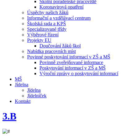
Školní poradenské pracoviště
Koronavirová opatření
Úspěchy našich žáků
Informační a vzdělávací centrum
Školská rada a KPŠ
Specializované třídy
Výběrové řízení
Projekty EU
Doučování žáků škol
Nabídka pracovních míst
Povinné poskytování informací v ZŠ a MŠ
Povinně zveřejňované informace
Poskytování informací v ZŠ a MŠ
Výroční zprávy o poskytování informací
MŠ
Jídelna
Jídelna
Jídelníček
Kontakt
3.B