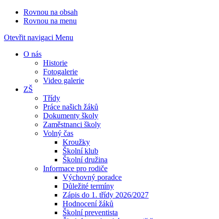
Rovnou na obsah
Rovnou na menu
Otevřit navigaci
Menu
O nás
Historie
Fotogalerie
Video galerie
ZŠ
Třídy
Práce našich žáků
Dokumenty školy
Zaměstnanci školy
Volný čas
Kroužky
Školní klub
Školní družina
Informace pro rodiče
Výchovný poradce
Důležité termíny
Zápis do 1. třídy 2026/2027
Hodnocení žáků
Školní preventista