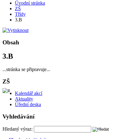
Úvodní stránka
ZŠ
Třídy
3.B
Obsah
3.B
...stránka se připravuje...
ZŠ
Kalendář akcí
Aktuality
Úřední deska
Vyhledávání
Hledaný výraz: