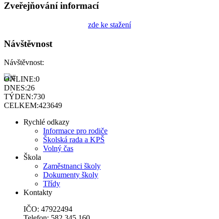
Zveřejňování informací
zde ke stažení
Návštěvnost
Návštěvnost:
ONLINE:
0
DNES:
26
TÝDEN:
730
CELKEM:
423649
Rychlé odkazy
Informace pro rodiče
Školská rada a KPŠ
Volný čas
Škola
Zaměstnanci školy
Dokumenty školy
Třídy
Kontakty
IČO: 47922494
Telefon: 582 345 160