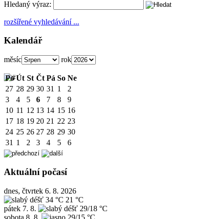
Hledaný výraz:
rozšířené vyhledávání ...
Kalendář
měsíc
rok
Po
Út
St
Čt
Pá
So
Ne
27
28
29
30
31
1
2
3
4
5
6
7
8
9
10
11
12
13
14
15
16
17
18
19
20
21
22
23
24
25
26
27
28
29
30
31
1
2
3
4
5
6
Aktuální počasí
dnes, čtvrtek 6. 8. 2026
34 °C
21 °C
pátek
7. 8.
29/18 °C
sobota
8. 8.
29/15 °C