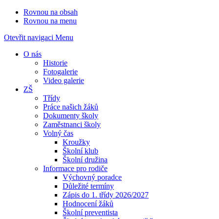
Rovnou na obsah
Rovnou na menu
Otevřit navigaci
Menu
O nás
Historie
Fotogalerie
Video galerie
ZŠ
Třídy
Práce našich žáků
Dokumenty školy
Zaměstnanci školy
Volný čas
Kroužky
Školní klub
Školní družina
Informace pro rodiče
Výchovný poradce
Důležité termíny
Zápis do 1. třídy 2026/2027
Hodnocení žáků
Školní preventista