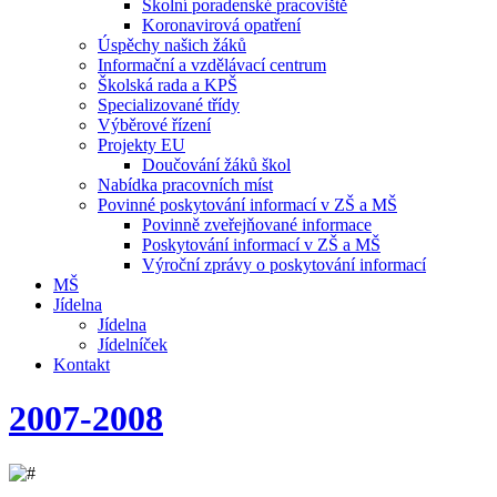
Školní poradenské pracoviště
Koronavirová opatření
Úspěchy našich žáků
Informační a vzdělávací centrum
Školská rada a KPŠ
Specializované třídy
Výběrové řízení
Projekty EU
Doučování žáků škol
Nabídka pracovních míst
Povinné poskytování informací v ZŠ a MŠ
Povinně zveřejňované informace
Poskytování informací v ZŠ a MŠ
Výroční zprávy o poskytování informací
MŠ
Jídelna
Jídelna
Jídelníček
Kontakt
2007-2008