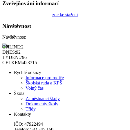
Zveřejňování informací
zde ke stažení
Návštěvnost
Návštěvnost:
ONLINE:
2
DNES:
92
TÝDEN:
796
CELKEM:
423715
Rychlé odkazy
Informace pro rodiče
Školská rada a KPŠ
Volný čas
Škola
Zaměstnanci školy
Dokumenty školy
Třídy
Kontakty
IČO: 47922494
Telefon: 582 345 160