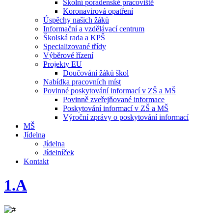
Školní poradenské pracoviště
Koronavirová opatření
Úspěchy našich žáků
Informační a vzdělávací centrum
Školská rada a KPŠ
Specializované třídy
Výběrové řízení
Projekty EU
Doučování žáků škol
Nabídka pracovních míst
Povinné poskytování informací v ZŠ a MŠ
Povinně zveřejňované informace
Poskytování informací v ZŠ a MŠ
Výroční zprávy o poskytování informací
MŠ
Jídelna
Jídelna
Jídelníček
Kontakt
1.A