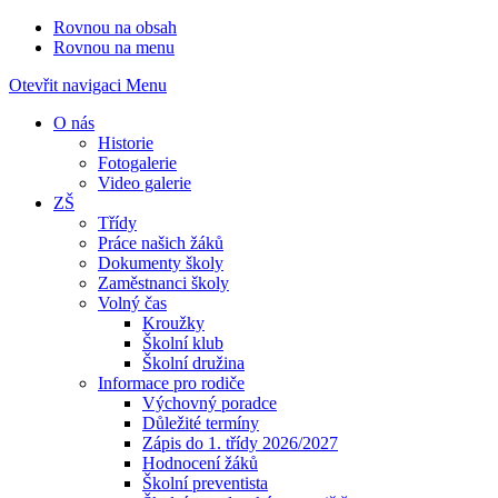
Rovnou na obsah
Rovnou na menu
Otevřit navigaci
Menu
O nás
Historie
Fotogalerie
Video galerie
ZŠ
Třídy
Práce našich žáků
Dokumenty školy
Zaměstnanci školy
Volný čas
Kroužky
Školní klub
Školní družina
Informace pro rodiče
Výchovný poradce
Důležité termíny
Zápis do 1. třídy 2026/2027
Hodnocení žáků
Školní preventista