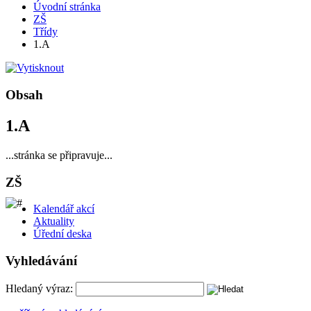
Úvodní stránka
ZŠ
Třídy
1.A
Obsah
1.A
...stránka se připravuje...
ZŠ
Kalendář akcí
Aktuality
Úřední deska
Vyhledávání
Hledaný výraz: