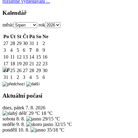
rozšířené vyhledávání ...
Kalendář
měsíc
rok
Po
Út
St
Čt
Pá
So
Ne
27
28
29
30
31
1
2
3
4
5
6
7
8
9
10
11
12
13
14
15
16
17
18
19
20
21
22
23
24
25
26
27
28
29
30
31
1
2
3
4
5
6
Aktuální počasí
dnes, pátek 7. 8. 2026
29 °C
18 °C
sobota
8. 8.
29/15 °C
neděle
9. 8.
32/15 °C
pondělí
10. 8.
35/18 °C