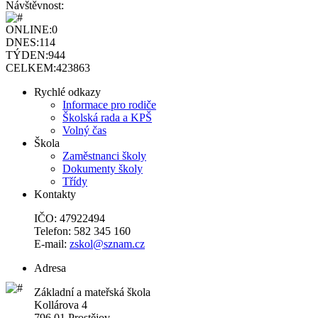
Návštěvnost:
ONLINE:
0
DNES:
114
TÝDEN:
944
CELKEM:
423863
Rychlé odkazy
Informace pro rodiče
Školská rada a KPŠ
Volný čas
Škola
Zaměstnanci školy
Dokumenty školy
Třídy
Kontakty
IČO: 47922494
Telefon: 582 345 160
E-mail:
zskol@sznam.cz
Adresa
Základní a mateřská škola
Kollárova 4
796 01 Prostějov