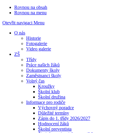
Rovnou na obsah
Rovnou na menu
Otevřit navigaci
Menu
O nás
Historie
Fotogalerie
Video galerie
ZŠ
Třídy
Práce našich žáků
Dokumenty školy
Zaměstnanci školy
Volný čas
Kroužky
Školní klub
Školní družina
Informace pro rodiče
Výchovný poradce
Důležité termíny
Zápis do 1. třídy 2026/2027
Hodnocení žáků
Školní preventista