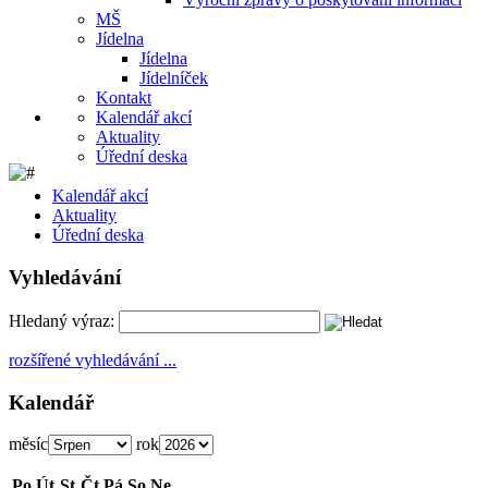
MŠ
Jídelna
Jídelna
Jídelníček
Kontakt
Kalendář akcí
Aktuality
Úřední deska
Kalendář akcí
Aktuality
Úřední deska
Vyhledávání
Hledaný výraz:
rozšířené vyhledávání ...
Kalendář
měsíc
rok
Po
Út
St
Čt
Pá
So
Ne