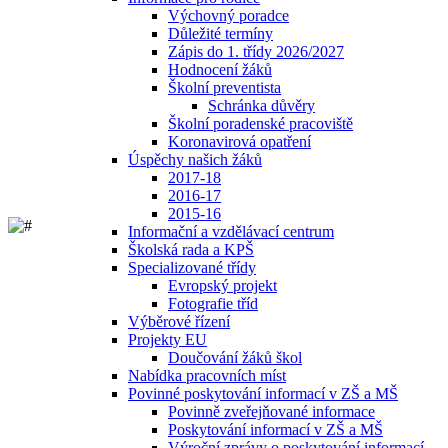
Výchovný poradce
Důležité termíny
Zápis do 1. třídy 2026/2027
Hodnocení žáků
Školní preventista
Schránka důvěry
Školní poradenské pracoviště
Koronavirová opatření
Úspěchy našich žáků
2017-18
2016-17
2015-16
Informační a vzdělávací centrum
Školská rada a KPŠ
Specializované třídy
Evropský projekt
Fotografie tříd
Výběrové řízení
Projekty EU
Doučování žáků škol
Nabídka pracovních míst
Povinné poskytování informací v ZŠ a MŠ
Povinně zveřejňované informace
Poskytování informací v ZŠ a MŠ
Výroční zprávy o poskytování informací