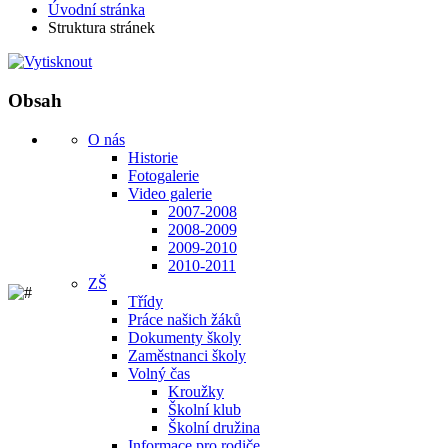
Úvodní stránka
Struktura stránek
Obsah
O nás
Historie
Fotogalerie
Video galerie
2007-2008
2008-2009
2009-2010
2010-2011
ZŠ
Třídy
Práce našich žáků
Dokumenty školy
Zaměstnanci školy
Volný čas
Kroužky
Školní klub
Školní družina
Informace pro rodiče