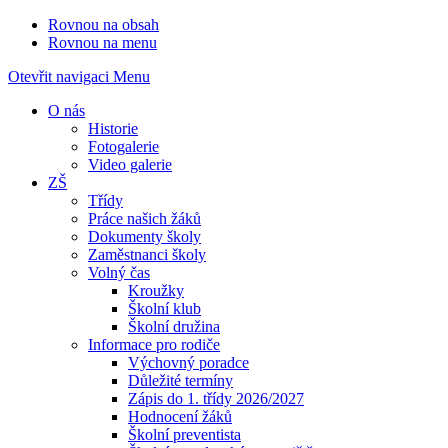
Rovnou na obsah
Rovnou na menu
Otevřit navigaci
Menu
O nás
Historie
Fotogalerie
Video galerie
ZŠ
Třídy
Práce našich žáků
Dokumenty školy
Zaměstnanci školy
Volný čas
Kroužky
Školní klub
Školní družina
Informace pro rodiče
Výchovný poradce
Důležité termíny
Zápis do 1. třídy 2026/2027
Hodnocení žáků
Školní preventista