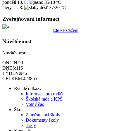
pondělí
10. 8.
35/18 °C
úterý
11. 8.
37/20 °C
Zveřejňování informací
zde ke stažení
Návštěvnost
Návštěvnost:
ONLINE:
1
DNES:
116
TÝDEN:
946
CELKEM:
423865
Rychlé odkazy
Informace pro rodiče
Školská rada a KPŠ
Volný čas
Škola
Zaměstnanci školy
Dokumenty školy
Třídy
Kontakty