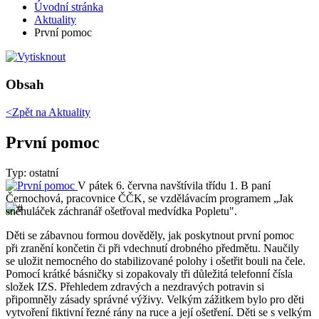
Úvodní stránka
Aktuality
První pomoc
Obsah
<Zpět na
Aktuality
První pomoc
Typ: ostatní
V pátek 6. června navštívila třídu 1. B paní
Černochová, pracovnice ČČK, se vzdělávacím programem „Jak
sněhuláček záchranář ošetřoval medvídka Popletu".
Děti se zábavnou formou dověděly, jak poskytnout první pomoc
při zranění končetin či při vdechnutí drobného předmětu. Naučily
se uložit nemocného do stabilizované polohy i ošetřit bouli na čele.
Pomocí krátké básničky si zopakovaly tři důležitá telefonní čísla
složek IZS. Přehledem zdravých a nezdravých potravin si
připomněly zásady správné výživy. Velkým zážitkem bylo pro děti
vytvoření fiktivní řezné rány na ruce a její ošetření. Děti se s velkým