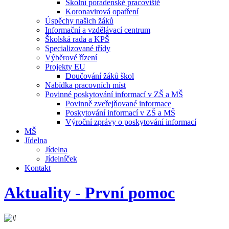
Školní poradenské pracoviště
Koronavirová opatření
Úspěchy našich žáků
Informační a vzdělávací centrum
Školská rada a KPŠ
Specializované třídy
Výběrové řízení
Projekty EU
Doučování žáků škol
Nabídka pracovních míst
Povinné poskytování informací v ZŠ a MŠ
Povinně zveřejňované informace
Poskytování informací v ZŠ a MŠ
Výroční zprávy o poskytování informací
MŠ
Jídelna
Jídelna
Jídelníček
Kontakt
Aktuality - První pomoc